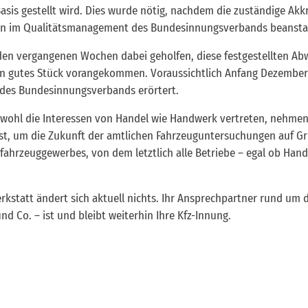
asis gestellt wird. Dies wurde nötig, nachdem die zuständige Akkr
en im Qualitätsmanagement des Bundesinnungsverbands beansta
den vergangenen Wochen dabei geholfen, diese festgestellten A
in gutes Stück vorangekommen. Voraussichtlich Anfang Dezember w
 des Bundesinnungsverbands erörtert.
wohl die Interessen von Handel wie Handwerk vertreten, nehmen 
nst, um die Zukunft der amtlichen Fahrzeuguntersuchungen auf Gr
tfahrzeuggewerbes, von dem letztlich alle Betriebe – egal ob Ha
kstatt ändert sich aktuell nichts. Ihr Ansprechpartner rund um d
d Co. – ist und bleibt weiterhin Ihre Kfz-Innung.