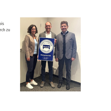
ois
rch zu